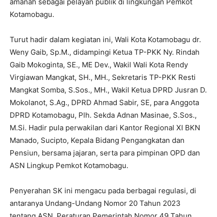
amanah sebagai pelayan publik di lingkungan Pemkot
Kotamobagu.
Turut hadir dalam kegiatan ini, Wali Kota Kotamobagu dr.
Weny Gaib, Sp.M., didampingi Ketua TP-PKK Ny. Rindah
Gaib Mokoginta, SE., ME Dev., Wakil Wali Kota Rendy
Virgiawan Mangkat, SH., MH., Sekretaris TP-PKK Resti
Mangkat Somba, S.Sos., MH., Wakil Ketua DPRD Jusran D.
Mokolanot, S.Ag., DPRD Ahmad Sabir, SE, para Anggota
DPRD Kotamobagu, Plh. Sekda Adnan Masinae, S.Sos.,
M.Si. Hadir pula perwakilan dari Kantor Regional XI BKN
Manado, Sucipto, Kepala Bidang Pengangkatan dan
Pensiun, bersama jajaran, serta para pimpinan OPD dan
ASN Lingkup Pemkot Kotamobagu.
Penyerahan SK ini mengacu pada berbagai regulasi, di
antaranya Undang-Undang Nomor 20 Tahun 2023
tentang ASN, Peraturan Pemerintah Nomor 49 Tahun