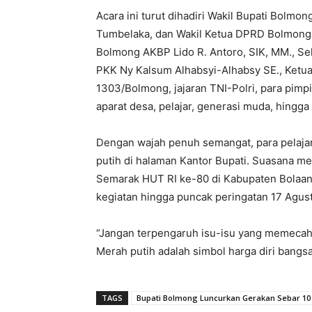
Acara ini turut dihadiri Wakil Bupati Bol
Tumbelaka, dan Wakil Ketua DPRD Bolmong 
Bolmong AKBP Lido R. Antoro, SIK, MM., Se
PKK Ny Kalsum Alhabsyi-Alhabsy SE., Ketu
1303/Bolmong, jajaran TNI-Polri, para pim
aparat desa, pelajar, generasi muda, hingg
Dengan wajah penuh semangat, para pelaja
putih di halaman Kantor Bupati. Suasana me
Semarak HUT RI ke-80 di Kabupaten Bolaan
kegiatan hingga puncak peringatan 17 Agus
“Jangan terpengaruh isu-isu yang memecah
Merah putih adalah simbol harga diri bangs
TAGS
Bupati Bolmong Luncurkan Gerakan Sebar 10 