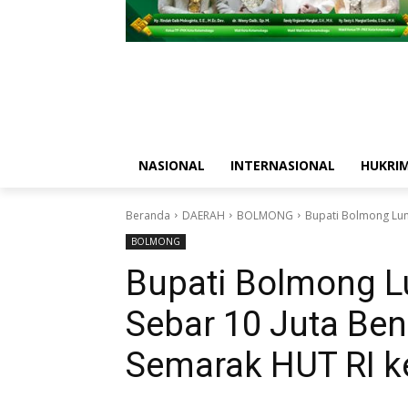
NASIONAL
INTERNASIONAL
HUKRI
Beranda
DAERAH
BOLMONG
Bupati Bolmong Lun
BOLMONG
Bupati Bolmong L
Sebar 10 Juta Ben
Semarak HUT RI k