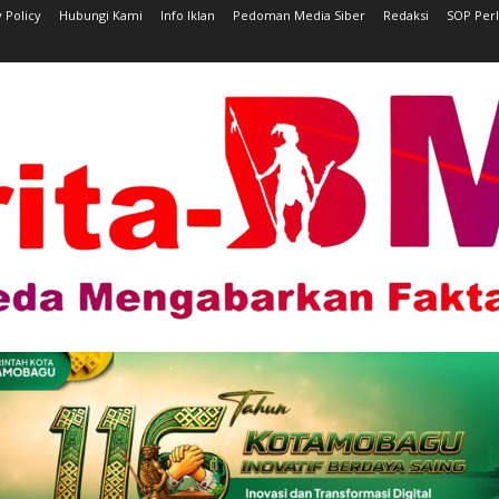
 Policy
Hubungi Kami
Info Iklan
Pedoman Media Siber
Redaksi
SOP Per