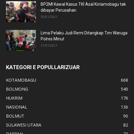
BP2MI Kawal Kasus TKI Asal Kotamobagu tak
dibayar Perusahan
30/01/2021
Lima Pelaku Judi Remi Ditangkap Tim Waruga
Polres Minut
31/01/2021
KATEGORI E POPULLARIZUAR
KOTAMOBAGU
668
BOLMONG
540
HUKRIM
176
NASIONAL
136
BOLMUT
90
SULAWESI UTARA
82
DAERAH
72