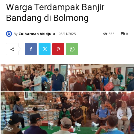
Warga Terdampak Banjir
Bandang di Bolmong
By
Zulharman Abidjulu
08/11/2025
385
0