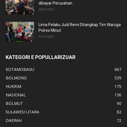
dibayar Perusahan
30/01/2021
Lima Pelaku Judi Remi Ditangkap Tim Waruga
Polres Minut
31/01/2021
KATEGORI E POPULLARIZUAR
KOTAMOBAGU
667
BOLMONG
539
HUKRIM
175
NASIONAL
136
BOLMUT
90
SULAWESI UTARA
82
DAERAH
72