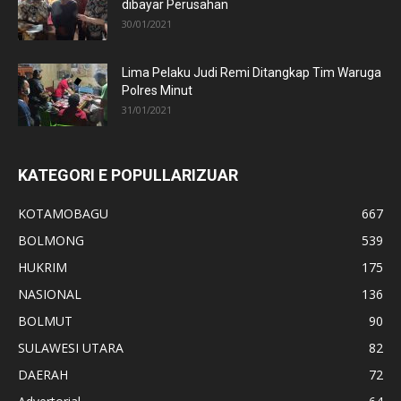
dibayar Perusahan
30/01/2021
Lima Pelaku Judi Remi Ditangkap Tim Waruga
Polres Minut
31/01/2021
KATEGORI E POPULLARIZUAR
KOTAMOBAGU
667
BOLMONG
539
HUKRIM
175
NASIONAL
136
BOLMUT
90
SULAWESI UTARA
82
DAERAH
72