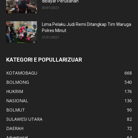
dibayar Perusahan
30/01/2021
Lima Pelaku Judi Remi Ditangkap Tim Waruga
Polres Minut
31/01/2021
KATEGORI E POPULLARIZUAR
KOTAMOBAGU
668
BOLMONG
540
HUKRIM
176
NASIONAL
136
BOLMUT
90
SULAWESI UTARA
82
DAERAH
72
Advertorial
64