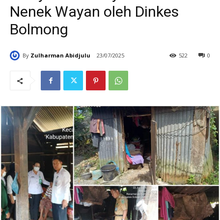
Nenek Wayan oleh Dinkes
Bolmong
By
Zulharman Abidjulu
23/07/2025
522
0