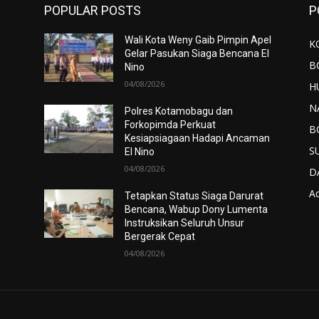
POPULAR POSTS
P
Wali Kota Weny Gaib Pimpin Apel
K
Gelar Pasukan Siaga Bencana El
B
Nino
04/08/2026
H
N
Polres Kotamobagu dan
Forkopimda Perkuat
B
Kesiapsiagaan Hadapi Ancaman
S
El Nino
04/08/2026
D
Ad
Tetapkan Status Siaga Darurat
Bencana, Wabup Dony Lumenta
Instruksikan Seluruh Unsur
Bergerak Cepat
04/08/2026