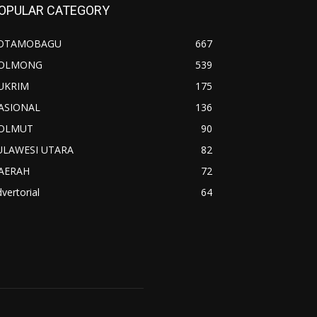
OPULAR CATEGORY
OTAMOBAGU
667
OLMONG
539
UKRIM
175
ASIONAL
136
OLMUT
90
ULAWESI UTARA
82
AERAH
72
vertorial
64