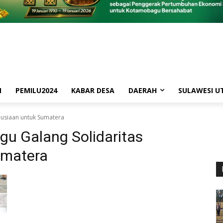
M
PEMILU2024
KABAR DESA
DAERAH
SULAWESI U
usiaan untuk Sumatera
u Galang Solidaritas
umatera