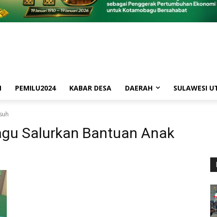
M
PEMILU2024
KABAR DESA
DAERAH
SULAWESI U
suh
gu Salurkan Bantuan Anak