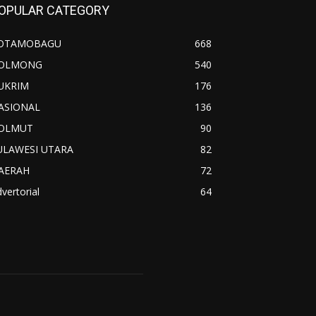
OPULAR CATEGORY
OTAMOBAGU
668
OLMONG
540
UKRIM
176
ASIONAL
136
OLMUT
90
ULAWESI UTARA
82
AERAH
72
vertorial
64