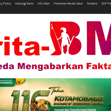
cy Policy
Hubungi Kami
Info Iklan
Pedoman Media Siber
Redaksi
SOP Pe