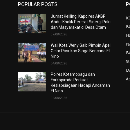
POPULAR POSTS
P
Jumat Keliling, Kapolres AKBP
K
Abdul Kholik Pererat Sinergi Polri
B
dan Masyarakat di Desa Otam
07/08/2026
H
N
Wali Kota Weny Gaib Pimpin Apel
Gelar Pasukan Siaga Bencana El
B
Nino
S
04/08/2026
D
Polres Kotamobagu dan
Ad
Forkopimda Perkuat
Kesiapsiagaan Hadapi Ancaman
El Nino
04/08/2026