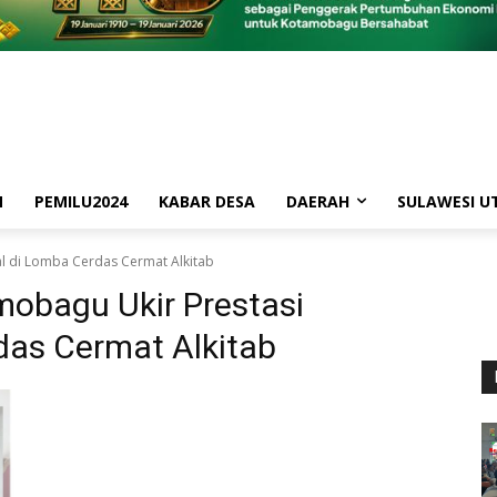
M
PEMILU2024
KABAR DESA
DAERAH
SULAWESI U
al di Lomba Cerdas Cermat Alkitab
obagu Ukir Prestasi
das Cermat Alkitab