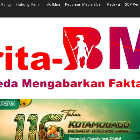
 Policy
Hubungi Kami
Info Iklan
Pedoman Media Siber
Redaksi
SOP Per