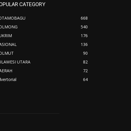
OPULAR CATEGORY
OTAMOBAGU
668
OLMONG
540
UKRIM
176
ASIONAL
136
OLMUT
90
ULAWESI UTARA
82
AERAH
72
vertorial
64