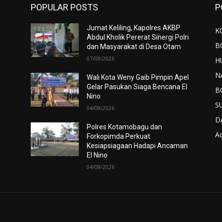
POPULAR POSTS
P
Jumat Keliling, Kapolres AKBP
K
Abdul Kholik Pererat Sinergi Polri
B
dan Masyarakat di Desa Otam
07/08/2026
H
N
Wali Kota Weny Gaib Pimpin Apel
Gelar Pasukan Siaga Bencana El
B
Nino
S
04/08/2026
D
Polres Kotamobagu dan
Ad
Forkopimda Perkuat
Kesiapsiagaan Hadapi Ancaman
El Nino
04/08/2026