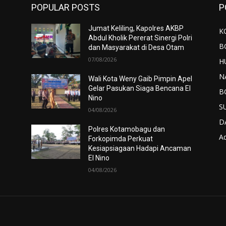
POPULAR POSTS
P
Jumat Keliling, Kapolres AKBP
K
Abdul Kholik Pererat Sinergi Polri
B
dan Masyarakat di Desa Otam
07/08/2026
H
N
Wali Kota Weny Gaib Pimpin Apel
Gelar Pasukan Siaga Bencana El
B
Nino
S
04/08/2026
D
Polres Kotamobagu dan
Ad
Forkopimda Perkuat
Kesiapsiagaan Hadapi Ancaman
El Nino
04/08/2026