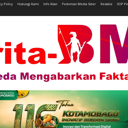
cy Policy
Hubungi Kami
Info Iklan
Pedoman Media Siber
Redaksi
SOP Pe