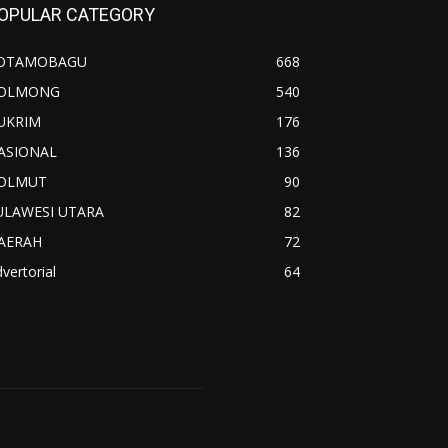
OPULAR CATEGORY
OTAMOBAGU
668
OLMONG
540
UKRIM
176
ASIONAL
136
OLMUT
90
ULAWESI UTARA
82
AERAH
72
vertorial
64