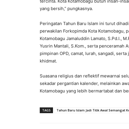
tercinta. Kota Kotamobagu butuh insan-insa
yang bersih,” pungkasnya.
Peringatan Tahun Baru Islam ini turut dihadi
perwakilan Forkopimda Kota Kotamobagu, p
Kotamobagu Jamaluddin Lamato, S.Pd.I., M.P
Yusrin Mantali, S.Kom., serta penceramah 
pimpinan OPD, camat, lurah, sangadi, sert
khidmat.
Suasana religius dan reflektif mewarnai se
sekadar pergantian kalender, melainkan a
Kotamobagu yang lebih bermartabat dan ber
TAGS
Tahun Baru Islam Jadi Titik Awal Semangat K