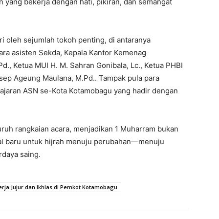
n yang bekerja dengan hati, pikiran, dan semangat
ri oleh sejumlah tokoh penting, di antaranya
ara asisten Sekda, Kepala Kantor Kemenag
d., Ketua MUI H. M. Sahran Gonibala, Lc., Ketua PHBI
Asep Ageung Maulana, M.Pd.. Tampak pula para
a jajaran ASN se-Kota Kotamobagu yang hadir dengan
luruh rangkaian acara, menjadikan 1 Muharram bukan
wal baru untuk hijrah menuju perubahan—menuju
daya saing.
erja Jujur dan Ikhlas di Pemkot Kotamobagu