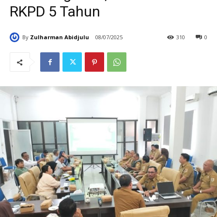
RKPD 5 Tahun
By
Zulharman Abidjulu
08/07/2025
310
0