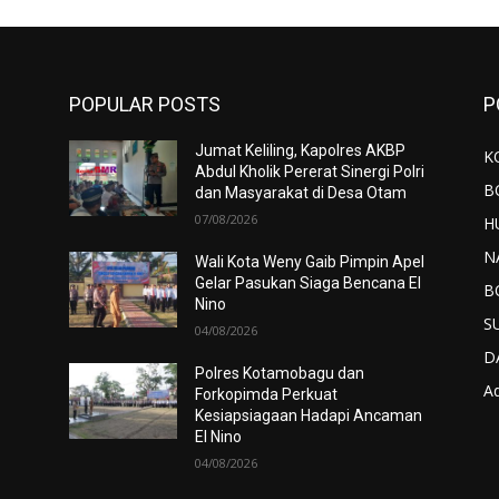
POPULAR POSTS
P
Jumat Keliling, Kapolres AKBP
K
Abdul Kholik Pererat Sinergi Polri
B
dan Masyarakat di Desa Otam
07/08/2026
H
N
Wali Kota Weny Gaib Pimpin Apel
Gelar Pasukan Siaga Bencana El
B
Nino
S
04/08/2026
D
Polres Kotamobagu dan
Ad
Forkopimda Perkuat
Kesiapsiagaan Hadapi Ancaman
El Nino
04/08/2026