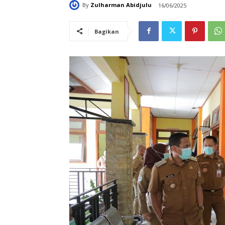
By
Zulharman Abidjulu
16/06/2025
Bagikan