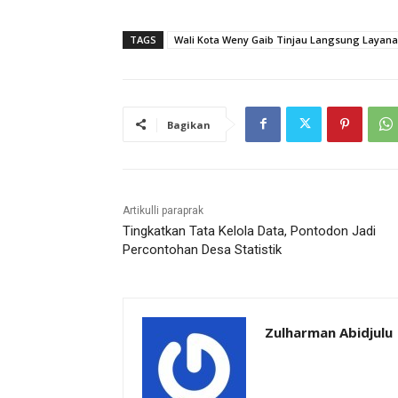
TAGS
Wali Kota Weny Gaib Tinjau Langsung Layana
Bagikan
Artikulli paraprak
Tingkatkan Tata Kelola Data, Pontodon Jadi
Percontohan Desa Statistik
Zulharman Abidjulu