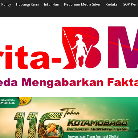
 Policy
Hubungi Kami
Info Iklan
Pedoman Media Siber
Redaksi
SOP Per