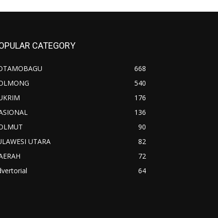
OPULAR CATEGORY
OTAMOBAGU
668
OLMONG
540
UKRIM
176
ASIONAL
136
OLMUT
90
ULAWESI UTARA
82
AERAH
72
vertorial
64