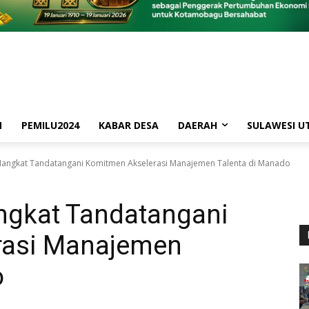
M
PEMILU2024
KABAR DESA
DAERAH
SULAWESI U
angkat Tandatangani Komitmen Akselerasi Manajemen Talenta di Manado
ngkat Tandatangani
rasi Manajemen
o