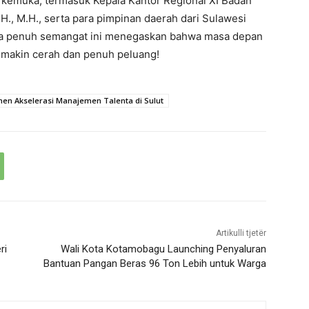
terkemuka, termasuk Kepala Kantor Regional XI Badan
., M.H., serta para pimpinan daerah dari Sulawesi
ana penuh semangat ini menegaskan bahwa masa depan
semakin cerah dan penuh peluang!
n Akselerasi Manajemen Talenta di Sulut
Artikulli tjetër
ri
Wali Kota Kotamobagu Launching Penyaluran
Bantuan Pangan Beras 96 Ton Lebih untuk Warga