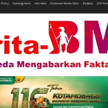
 Policy
Hubungi Kami
Info Iklan
Pedoman Media Siber
Redaksi
SOP Per