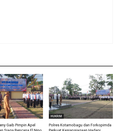
HUKRIM
eny Gaib Pimpin Apel
Polres Kotamobagu dan Forkopimda
an Siaga Bencana El Nino
Perkuat Kesiapsiagaan Hadapi