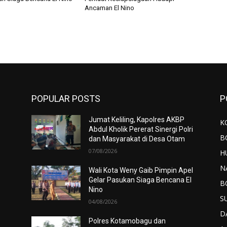
Ancaman El Nino
POPULAR POSTS
P
Jumat Keliling, Kapolres AKBP
K
Abdul Kholik Pererat Sinergi Polri
B
dan Masyarakat di Desa Otam
07/08/2026
H
N
Wali Kota Weny Gaib Pimpin Apel
Gelar Pasukan Siaga Bencana El
B
Nino
S
04/08/2026
D
Polres Kotamobagu dan