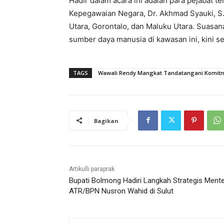
Hadir dalam acara ini adalah para pejabat 
Kepegawaian Negara, Dr. Akhmad Syauki, S.H
Utara, Gorontalo, dan Maluku Utara. Suas
sumber daya manusia di kawasan ini, kini 
TAGS
Wawali Rendy Mangkat Tandatangani Komitme
Bagikan
Artikulli paraprak
Bupati Bolmong Hadiri Langkah Strategis Mente
ATR/BPN Nusron Wahid di Sulut