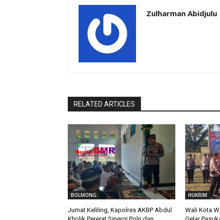
Zulharman Abidjulu
RELATED ARTICLES
BOLMONG
HUKRIM
Jumat Keliling, Kapolres AKBP Abdul
Wali Kota W
Kholik Pererat Sinergi Polri dan
Gelar Pasuk