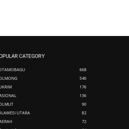
OPULAR CATEGORY
OTAMOBAGU
668
OLMONG
540
UKRIM
176
ASIONAL
136
OLMUT
90
ULAWESI UTARA
82
AERAH
72