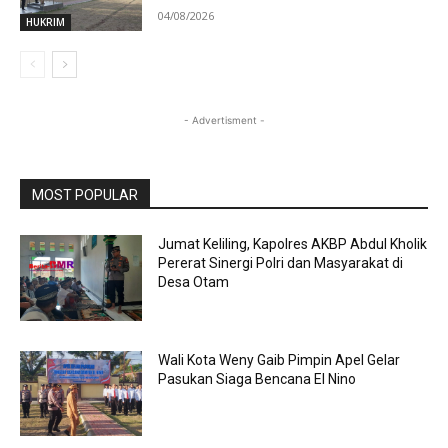
04/08/2026
HUKRIM
- Advertisment -
MOST POPULAR
Jumat Keliling, Kapolres AKBP Abdul Kholik
Pererat Sinergi Polri dan Masyarakat di
Desa Otam
Wali Kota Weny Gaib Pimpin Apel Gelar
Pasukan Siaga Bencana El Nino