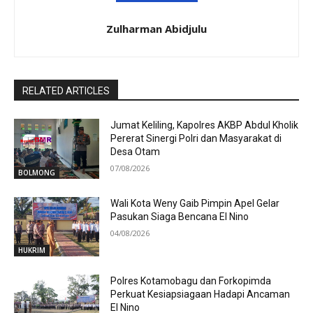
Zulharman Abidjulu
RELATED ARTICLES
Jumat Keliling, Kapolres AKBP Abdul Kholik
Pererat Sinergi Polri dan Masyarakat di
Desa Otam
07/08/2026
BOLMONG
Wali Kota Weny Gaib Pimpin Apel Gelar
Pasukan Siaga Bencana El Nino
04/08/2026
HUKRIM
Polres Kotamobagu dan Forkopimda
Perkuat Kesiapsiagaan Hadapi Ancaman
El Nino