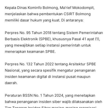
Kepala Dinas Kominfo Bolmong, Ma’rief Mokodompit,
menjelaskan bahwa pembentukan CSIRT Bolmong
memiliki dasar hukum yang kuat. Di antaranya:
Perpres No. 95 Tahun 2018 tentang Sistem Pemerintahan
Berbasis Elektronik (SPBE), khususnya Pasal 41 ayat (1),
yang mewajibkan setiap instansi pemerintah untuk
menerapkan keamanan SPBE.
Perpres No. 132 Tahun 2022 tentang Arsitektur SPBE
Nasional, yang secara spesifik mengatur penanganan
insiden keamanan digital di instansi pusat maupun
daerah.
Peraturan BSSN No. 1 Tahun 2024, yang menetapkan
bahwa penanganan insiden siber wajib dilaksanakan oleh
Tim Tanggap Insiden Siber masing-masing organisasi.