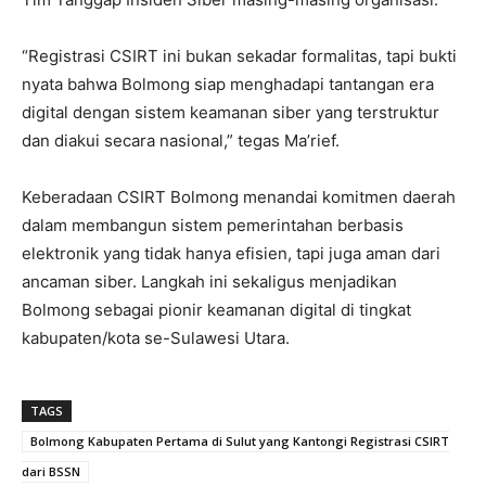
“Registrasi CSIRT ini bukan sekadar formalitas, tapi bukti
nyata bahwa Bolmong siap menghadapi tantangan era
digital dengan sistem keamanan siber yang terstruktur
dan diakui secara nasional,” tegas Ma’rief.
Keberadaan CSIRT Bolmong menandai komitmen daerah
dalam membangun sistem pemerintahan berbasis
elektronik yang tidak hanya efisien, tapi juga aman dari
ancaman siber. Langkah ini sekaligus menjadikan
Bolmong sebagai pionir keamanan digital di tingkat
kabupaten/kota se-Sulawesi Utara.
TAGS
Bolmong Kabupaten Pertama di Sulut yang Kantongi Registrasi CSIRT
dari BSSN