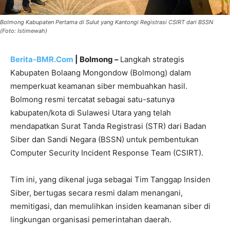
Bolmong Kabupaten Pertama di Sulut yang Kantongi Registrasi CSIRT dari BSSN
(Foto: Istimewah)
Berita-BMR.Com
| Bolmong –
Langkah strategis
Kabupaten Bolaang Mongondow (Bolmong) dalam
memperkuat keamanan siber membuahkan hasil.
Bolmong resmi tercatat sebagai satu-satunya
kabupaten/kota di Sulawesi Utara yang telah
mendapatkan Surat Tanda Registrasi (STR) dari Badan
Siber dan Sandi Negara (BSSN) untuk pembentukan
Computer Security Incident Response Team (CSIRT).
Tim ini, yang dikenal juga sebagai Tim Tanggap Insiden
Siber, bertugas secara resmi dalam menangani,
memitigasi, dan memulihkan insiden keamanan siber di
lingkungan organisasi pemerintahan daerah.