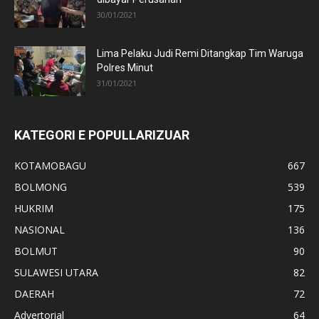
30/01/2021
Lima Pelaku Judi Remi Ditangkap Tim Waruga
Polres Minut
31/01/2021
KATEGORI E POPULLARIZUAR
KOTAMOBAGU
667
BOLMONG
539
HUKRIM
175
NASIONAL
136
BOLMUT
90
SULAWESI UTARA
82
DAERAH
72
Advertorial
64