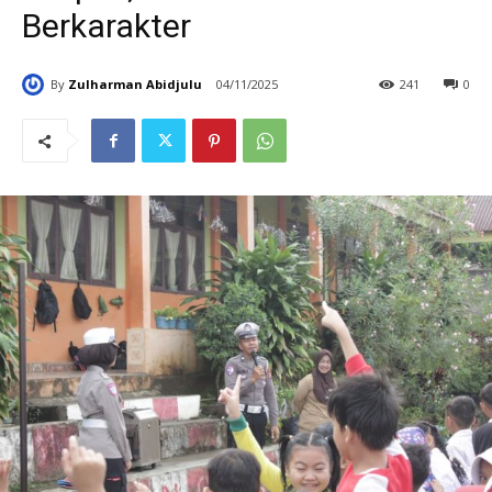
Berkarakter
By
Zulharman Abidjulu
04/11/2025
241
0