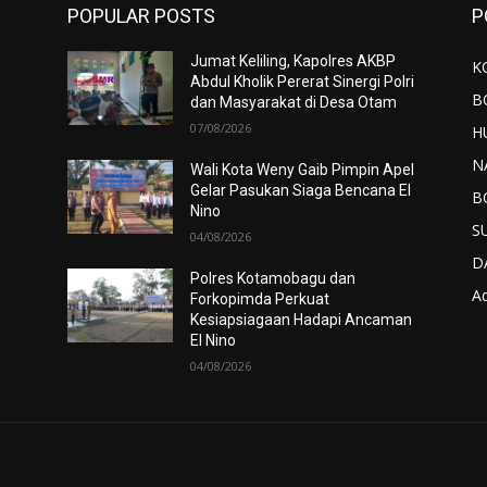
POPULAR POSTS
P
Jumat Keliling, Kapolres AKBP
K
Abdul Kholik Pererat Sinergi Polri
B
dan Masyarakat di Desa Otam
07/08/2026
H
N
Wali Kota Weny Gaib Pimpin Apel
Gelar Pasukan Siaga Bencana El
B
Nino
S
04/08/2026
D
Polres Kotamobagu dan
Ad
Forkopimda Perkuat
Kesiapsiagaan Hadapi Ancaman
El Nino
04/08/2026