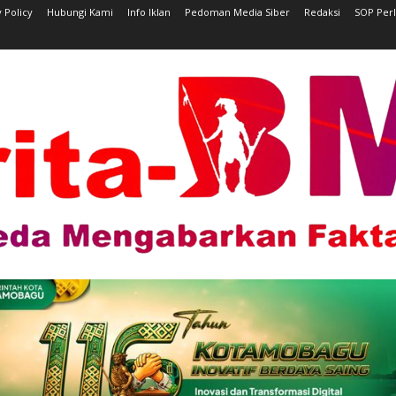
 Policy
Hubungi Kami
Info Iklan
Pedoman Media Siber
Redaksi
SOP Per