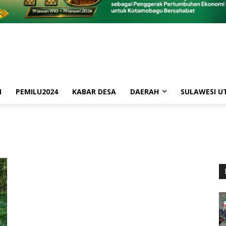
M
PEMILU2024
KABAR DESA
DAERAH
SULAWESI U