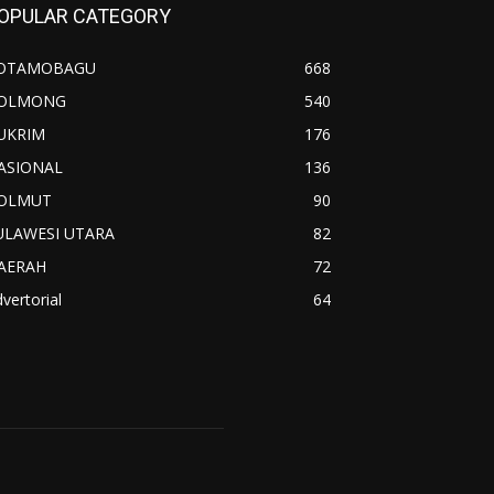
OPULAR CATEGORY
OTAMOBAGU
668
OLMONG
540
UKRIM
176
ASIONAL
136
OLMUT
90
ULAWESI UTARA
82
AERAH
72
vertorial
64