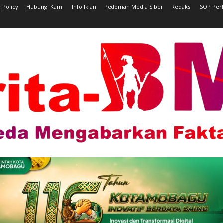
 Policy
Hubungi Kami
Info Iklan
Pedoman Media Siber
Redaksi
SOP Per