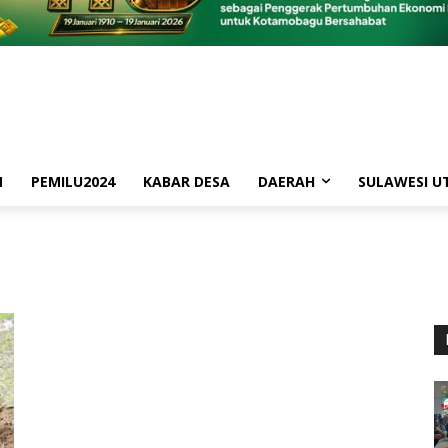
M
PEMILU2024
KABAR DESA
DAERAH
SULAWESI U