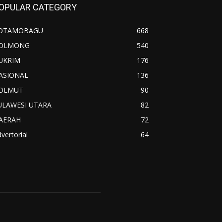
OPULAR CATEGORY
OTAMOBAGU
668
OLMONG
540
UKRIM
176
ASIONAL
136
OLMUT
90
ULAWESI UTARA
82
AERAH
72
vertorial
64