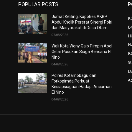
POPULAR POSTS
P
Jumat Keliling, Kapolres AKBP
K
Abdul Kholik Pererat Sinergi Polri
B
dan Masyarakat di Desa Otam
07/08/2026
H
N
Wali Kota Weny Gaib Pimpin Apel
Gelar Pasukan Siaga Bencana El
B
Nino
S
04/08/2026
D
Polres Kotamobagu dan
Ad
Forkopimda Perkuat
Kesiapsiagaan Hadapi Ancaman
El Nino
04/08/2026