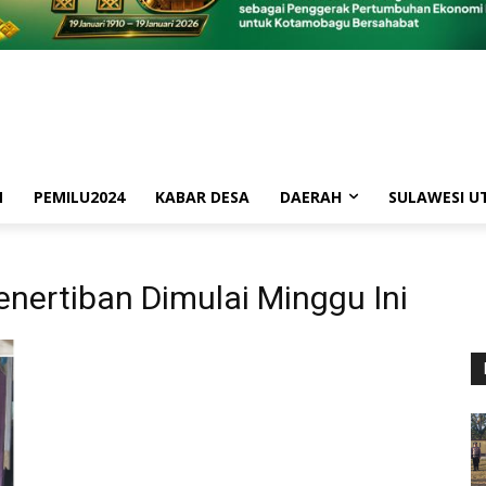
M
PEMILU2024
KABAR DESA
DAERAH
SULAWESI U
nertiban Dimulai Minggu Ini