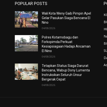
POPULAR POSTS
P
Wali Kota Weny Gaib Pimpin Apel
K
Gelar Pasukan Siaga Bencana El
B
Nino
04/08/2026
H
N
Polres Kotamobagu dan
Forkopimda Perkuat
B
Kesiapsiagaan Hadapi Ancaman
S
El Nino
04/08/2026
D
Ad
Tetapkan Status Siaga Darurat
Bencana, Wabup Dony Lumenta
Instruksikan Seluruh Unsur
Bergerak Cepat
04/08/2026