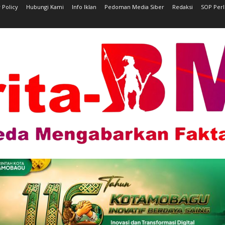
 Policy
Hubungi Kami
Info Iklan
Pedoman Media Siber
Redaksi
SOP Per