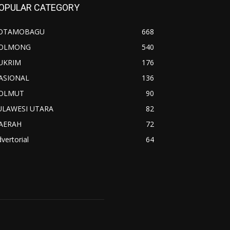
OPULAR CATEGORY
OTAMOBAGU
668
OLMONG
540
UKRIM
176
ASIONAL
136
OLMUT
90
ULAWESI UTARA
82
AERAH
72
vertorial
64