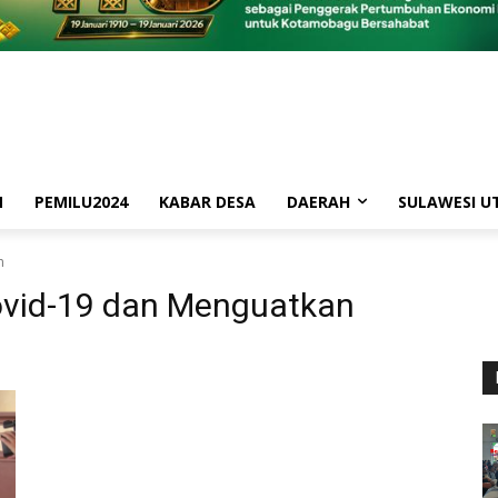
M
PEMILU2024
KABAR DESA
DAERAH
SULAWESI U
n
vid-19 dan Menguatkan