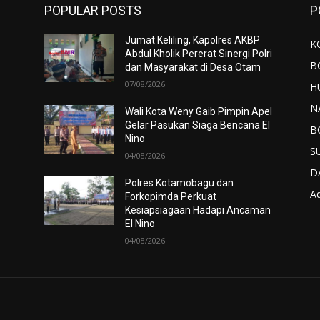
POPULAR POSTS
P
Jumat Keliling, Kapolres AKBP
K
Abdul Kholik Pererat Sinergi Polri
B
dan Masyarakat di Desa Otam
07/08/2026
H
N
Wali Kota Weny Gaib Pimpin Apel
Gelar Pasukan Siaga Bencana El
B
Nino
S
04/08/2026
D
Polres Kotamobagu dan
Ad
Forkopimda Perkuat
Kesiapsiagaan Hadapi Ancaman
El Nino
04/08/2026