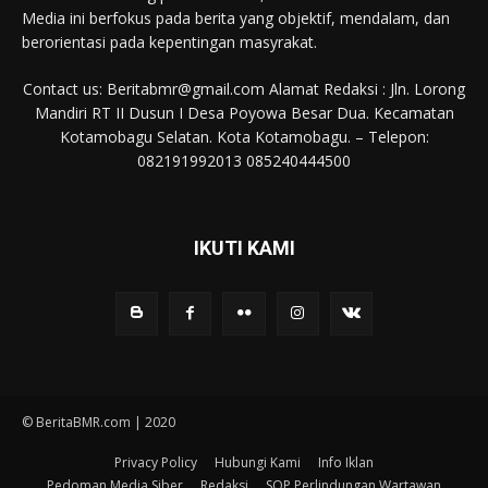
Media ini berfokus pada berita yang objektif, mendalam, dan
berorientasi pada kepentingan masyrakat.
Contact us: Beritabmr@gmail.com Alamat Redaksi : Jln. Lorong
Mandiri RT II Dusun I Desa Poyowa Besar Dua. Kecamatan
Kotamobagu Selatan. Kota Kotamobagu. – Telepon:
082191992013 085240444500
IKUTI KAMI
© BeritaBMR.com | 2020
Privacy Policy
Hubungi Kami
Info Iklan
Pedoman Media Siber
Redaksi
SOP Perlindungan Wartawan