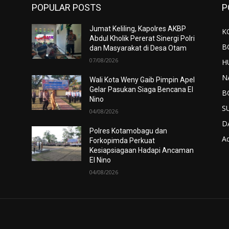
POPULAR POSTS
P
Jumat Keliling, Kapolres AKBP
K
Abdul Kholik Pererat Sinergi Polri
B
dan Masyarakat di Desa Otam
07/08/2026
H
N
Wali Kota Weny Gaib Pimpin Apel
Gelar Pasukan Siaga Bencana El
B
Nino
S
04/08/2026
D
Polres Kotamobagu dan
Ad
Forkopimda Perkuat
Kesiapsiagaan Hadapi Ancaman
El Nino
04/08/2026