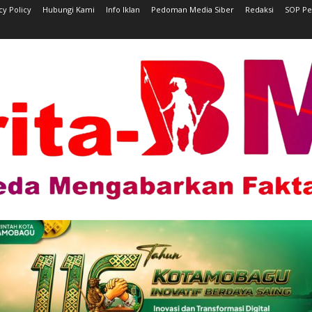
cy Policy
Hubungi Kami
Info Iklan
Pedoman Media Siber
Redaksi
SOP Pe