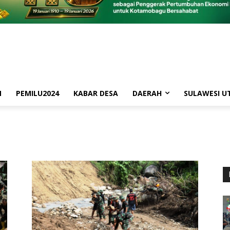
M
PEMILU2024
KABAR DESA
DAERAH
SULAWESI U