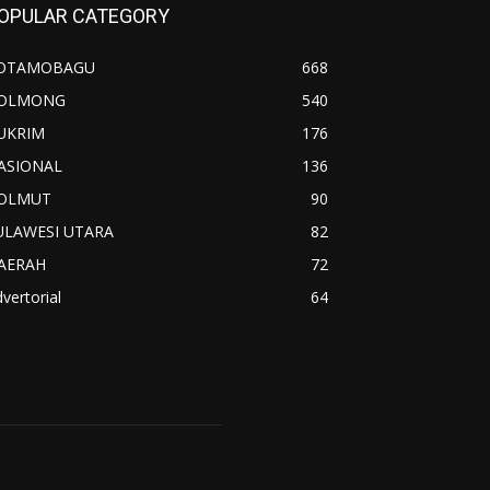
OPULAR CATEGORY
OTAMOBAGU
668
OLMONG
540
UKRIM
176
ASIONAL
136
OLMUT
90
ULAWESI UTARA
82
AERAH
72
vertorial
64