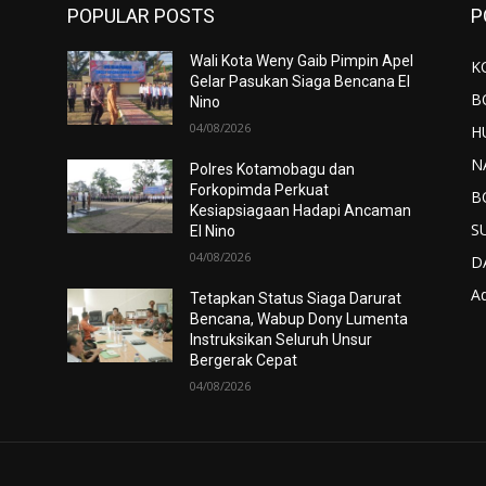
POPULAR POSTS
P
Wali Kota Weny Gaib Pimpin Apel
K
Gelar Pasukan Siaga Bencana El
B
Nino
04/08/2026
H
N
Polres Kotamobagu dan
Forkopimda Perkuat
B
Kesiapsiagaan Hadapi Ancaman
S
El Nino
04/08/2026
D
Ad
Tetapkan Status Siaga Darurat
Bencana, Wabup Dony Lumenta
Instruksikan Seluruh Unsur
Bergerak Cepat
04/08/2026