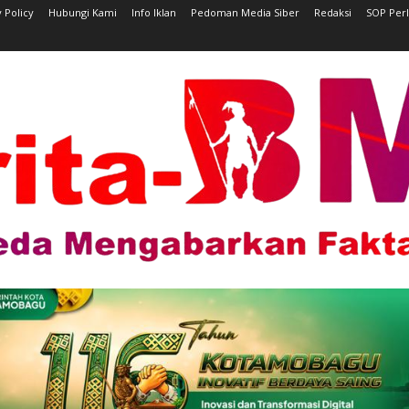
 Policy
Hubungi Kami
Info Iklan
Pedoman Media Siber
Redaksi
SOP Per