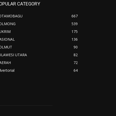
OPULAR CATEGORY
OTAMOBAGU
667
OLMONG
539
UKRIM
175
ASIONAL
136
OLMUT
90
ULAWESI UTARA
82
AERAH
72
vertorial
64