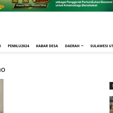
M
PEMILU2024
KABAR DESA
DAERAH
SULAWESI U
no