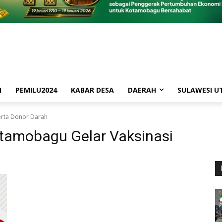
M
PEMILU2024
KABAR DESA
DAERAH
SULAWESI U
erta Donor Darah
otamobagu Gelar Vaksinasi