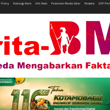
 Policy
Hubungi Kami
Info Iklan
Pedoman Media Siber
Redaksi
SOP Per