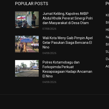
POPULAR POSTS
P
Jumat Keliling, Kapolres AKBP
K
Abdul Kholik Pererat Sinergi Polri
B
dan Masyarakat di Desa Otam
07/08/2026
H
N
Wali Kota Weny Gaib Pimpin Apel
Gelar Pasukan Siaga Bencana El
B
Nino
S
04/08/2026
D
Polres Kotamobagu dan
Ad
Forkopimda Perkuat
Kesiapsiagaan Hadapi Ancaman
El Nino
04/08/2026