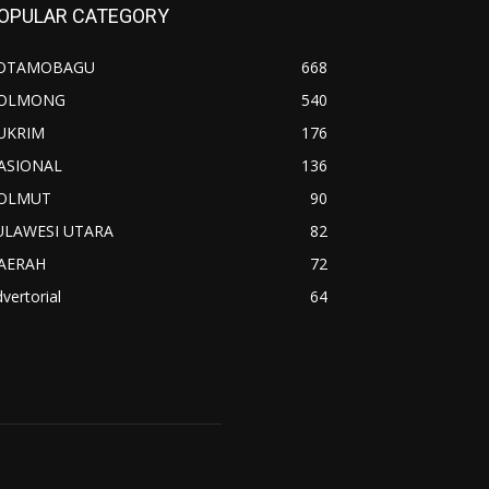
OPULAR CATEGORY
OTAMOBAGU
668
OLMONG
540
UKRIM
176
ASIONAL
136
OLMUT
90
ULAWESI UTARA
82
AERAH
72
vertorial
64