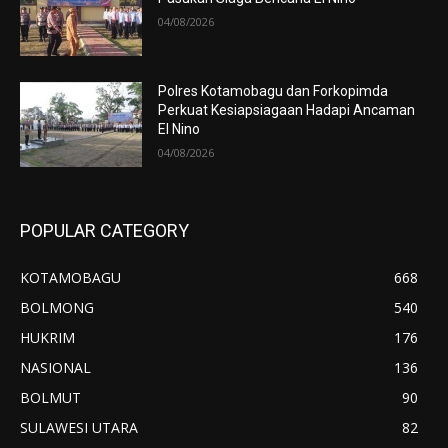
04/08/2026
Polres Kotamobagu dan Forkopimda
Perkuat Kesiapsiagaan Hadapi Ancaman
El Nino
04/08/2026
POPULAR CATEGORY
KOTAMOBAGU
668
BOLMONG
540
HUKRIM
176
NASIONAL
136
BOLMUT
90
SULAWESI UTARA
82