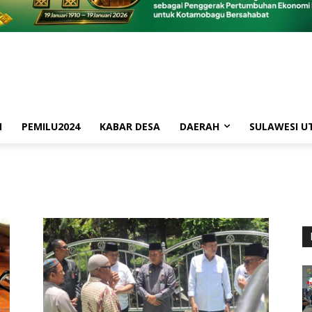
M
PEMILU2024
KABAR DESA
DAERAH
SULAWESI U