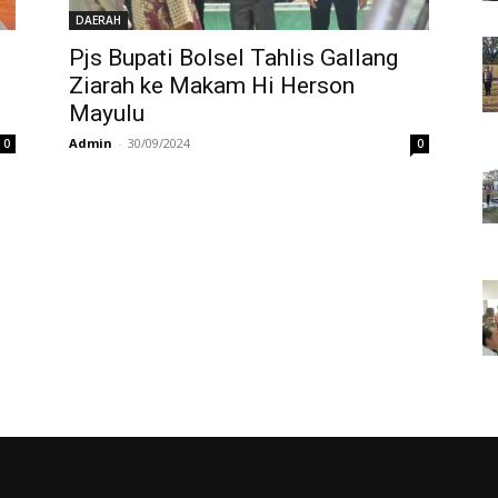
DAERAH
Pjs Bupati Bolsel Tahlis Gallang
Ziarah ke Makam Hi Herson
Mayulu
Admin
-
30/09/2024
0
0