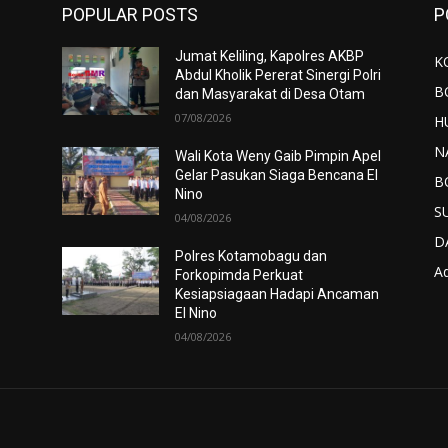
POPULAR POSTS
P
Jumat Keliling, Kapolres AKBP
K
Abdul Kholik Pererat Sinergi Polri
B
dan Masyarakat di Desa Otam
07/08/2026
H
N
Wali Kota Weny Gaib Pimpin Apel
Gelar Pasukan Siaga Bencana El
B
Nino
S
04/08/2026
D
Polres Kotamobagu dan
Ad
Forkopimda Perkuat
Kesiapsiagaan Hadapi Ancaman
El Nino
04/08/2026