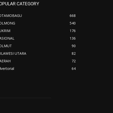
OPULAR CATEGORY
OTAMOBAGU
668
OLMONG
540
UKRIM
176
ASIONAL
136
OLMUT
90
ULAWESI UTARA
82
AERAH
72
vertorial
64