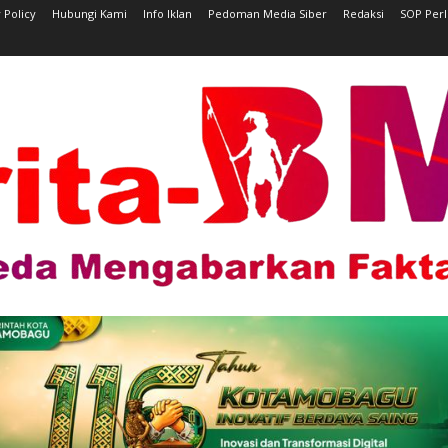
 Policy
Hubungi Kami
Info Iklan
Pedoman Media Siber
Redaksi
SOP Per