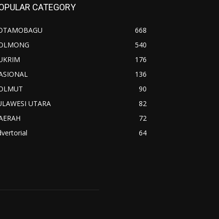
OPULAR CATEGORY
OTAMOBAGU
668
OLMONG
540
UKRIM
176
ASIONAL
136
OLMUT
90
ULAWESI UTARA
82
AERAH
72
vertorial
64