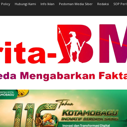
 Policy
Hubungi Kami
Info Iklan
Pedoman Media Siber
Redaksi
SOP Per