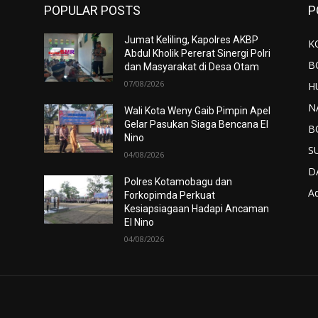
POPULAR POSTS
P
Jumat Keliling, Kapolres AKBP
K
Abdul Kholik Pererat Sinergi Polri
B
dan Masyarakat di Desa Otam
07/08/2026
H
N
Wali Kota Weny Gaib Pimpin Apel
Gelar Pasukan Siaga Bencana El
B
Nino
S
04/08/2026
D
Polres Kotamobagu dan
Ad
Forkopimda Perkuat
Kesiapsiagaan Hadapi Ancaman
El Nino
04/08/2026