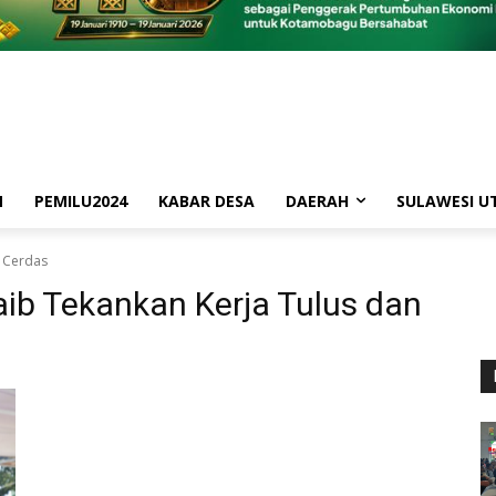
M
PEMILU2024
KABAR DESA
DAERAH
SULAWESI U
n Cerdas
ib Tekankan Kerja Tulus dan