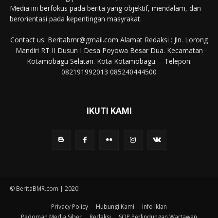
Media ini berfokus pada berita yang objektif, mendalam, dan
berorientasi pada kepentingan masyrakat.
Contact us: Beritabmr@gmail.com Alamat Redaksi : Jln. Lorong
Mandiri RT II Dusun I Desa Poyowa Besar Dua. Kecamatan
Kotamobagu Selatan. Kota Kotamobagu. – Telepon:
082191992013 085240444500
IKUTI KAMI
© BeritaBMR.com | 2020
Privacy Policy
Hubungi Kami
Info Iklan
Pedoman Media Siber
Redaksi
SOP Perlindungan Wartawan