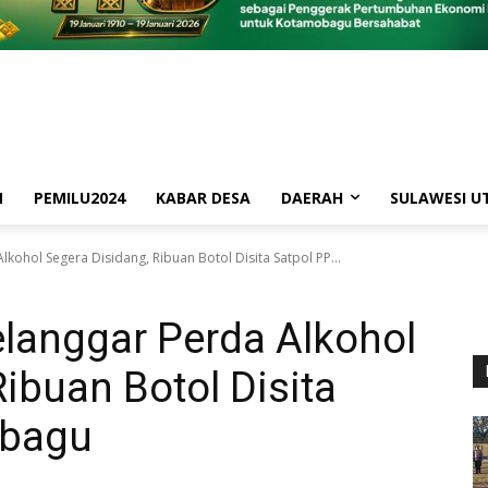
M
PEMILU2024
KABAR DESA
DAERAH
SULAWESI U
kohol Segera Disidang, Ribuan Botol Disita Satpol PP...
langgar Perda Alkohol
ibuan Botol Disita
obagu