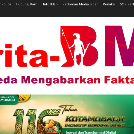
 Policy
Hubungi Kami
Info Iklan
Pedoman Media Siber
Redaksi
SOP Per