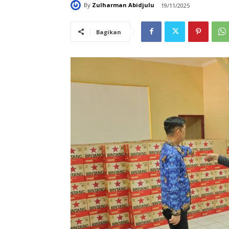
By
Zulharman Abidjulu
19/11/2025
Bagikan