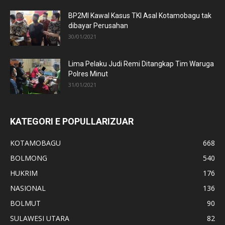
BP2MI Kawal Kasus TKI Asal Kotamobagu tak
dibayar Perusahan
30/01/2021
Lima Pelaku Judi Remi Ditangkap Tim Waruga
Polres Minut
31/01/2021
KATEGORI E POPULLARIZUAR
KOTAMOBAGU
668
BOLMONG
540
HUKRIM
176
NASIONAL
136
BOLMUT
90
SULAWESI UTARA
82