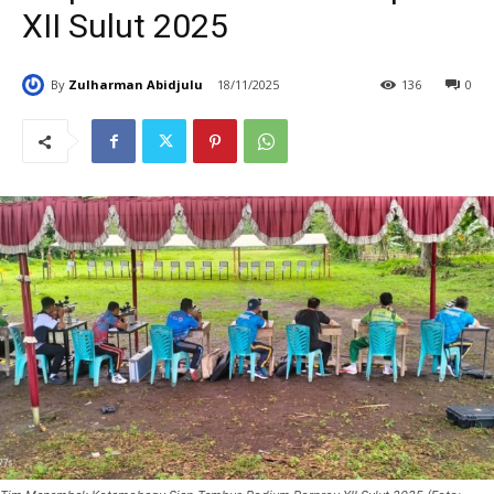
XII Sulut 2025
By
Zulharman Abidjulu
18/11/2025
136
0