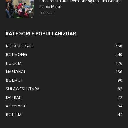
Lima Pelaku Judi Remi Ditangkap Tim Waruga
Polres Minut
31/01/2021
KATEGORI E POPULLARIZUAR
KOTAMOBAGU
668
BOLMONG
540
HUKRIM
176
NASIONAL
136
BOLMUT
90
SULAWESI UTARA
82
DAERAH
72
Advertorial
64
BOLTIM
44