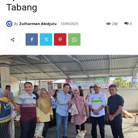
Tabang
By
Zulharman Abidjulu
13/09/2025
268
0