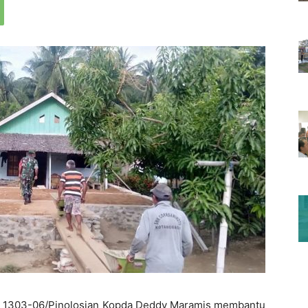
l 1303-06/Pinolosian Kopda Deddy Maramis membantu