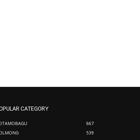
OPULAR CATEGORY
OTAMOBAGU
667
OLMONG
539