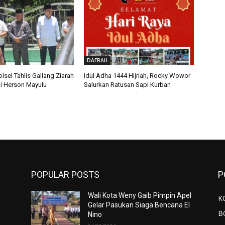
DAERAH
olsel Tahlis Gallang Ziarah
Idul Adha 1444 Hijriah, Rocky Wowor
i Herson Mayulu
Salurkan Ratusan Sapi Kurban
POPULAR POSTS
P
Wali Kota Weny Gaib Pimpin Apel
K
Gelar Pasukan Siaga Bencana El
B
Nino