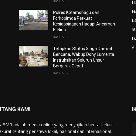
04/08/2026
H
N
Polres Kotamobagu dan
Forkopimda Perkuat
B
Kesiapsiagaan Hadapi Ancaman
S
El Nino
04/08/2026
D
Ad
Tetapkan Status Siaga Darurat
Bencana, Wabup Dony Lumenta
Instruksikan Seluruh Unsur
Bergerak Cepat
04/08/2026
NTANG KAMI
I
taBMR adalah media online yang menyajikan berita terkini
akurat tentang peristiwa lokal, nasional dan internasional.