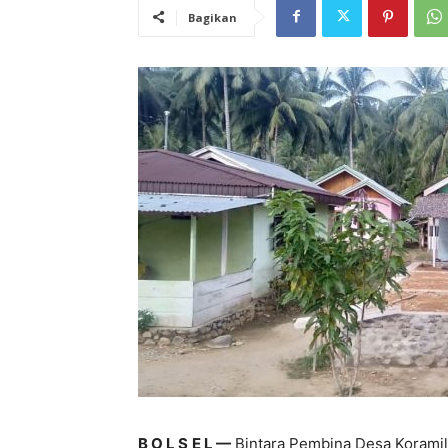
Bagikan
B O L S E L —
Bintara Pembina Desa Korami