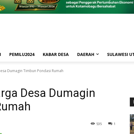
M
PEMILU2024
KABAR DESA
DAERAH
SULAWESI U
Desa Dumagin Timbun Pondasi Rumah
arga Desa Dumagin
Rumah
535
1