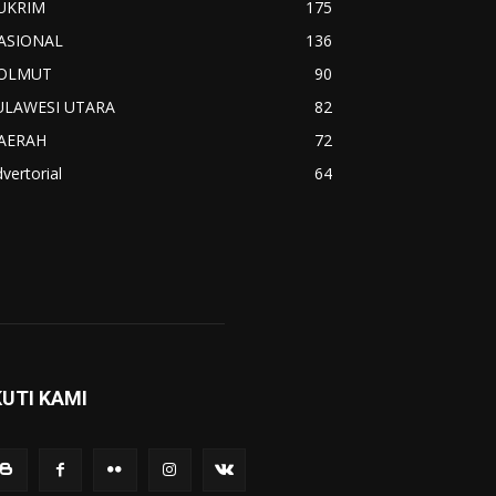
UKRIM
175
ASIONAL
136
OLMUT
90
ULAWESI UTARA
82
AERAH
72
vertorial
64
KUTI KAMI