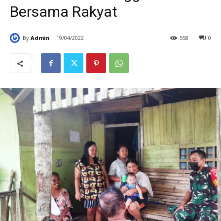
Bersama Rakyat
By
Admin
19/04/2022
558
0