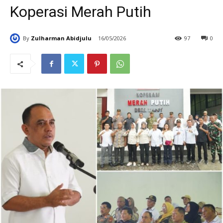
Koperasi Merah Putih
By
Zulharman Abidjulu
16/05/2026
97
0