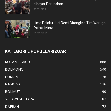
dibayar Perusahan
30/01/2021
Lima Pelaku Judi Remi Ditangkap Tim Waruga
Polres Minut
31/01/2021
KATEGORI E POPULLARIZUAR
KOTAMOBAGU
668
BOLMONG
540
HUKRIM
176
NASIONAL
136
BOLMUT
90
SULAWESI UTARA
82
DAERAH
72