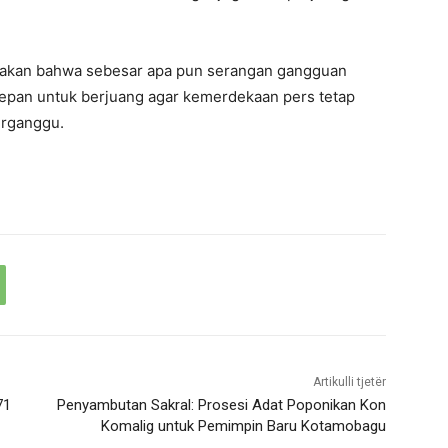
takan bahwa sebesar apa pun serangan gangguan
 depan untuk berjuang agar kemerdekaan pers tetap
terganggu.
Artikulli tjetër
71
Penyambutan Sakral: Prosesi Adat Poponikan Kon
Komalig untuk Pemimpin Baru Kotamobagu