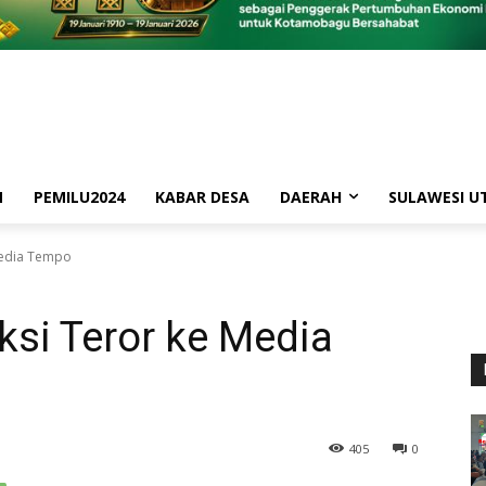
M
PEMILU2024
KABAR DESA
DAERAH
SULAWESI U
Media Tempo
si Teror ke Media
405
0