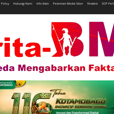
 Policy
Hubungi Kami
Info Iklan
Pedoman Media Siber
Redaksi
SOP Per