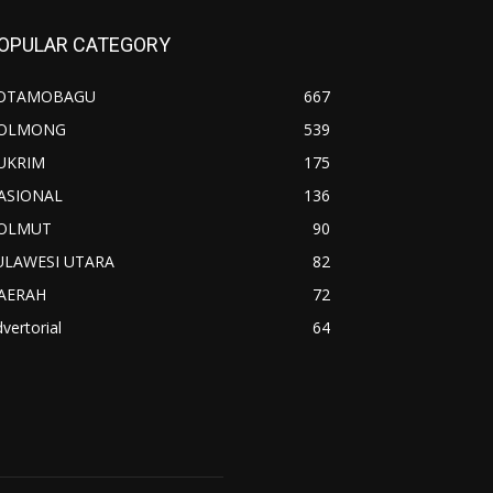
OPULAR CATEGORY
OTAMOBAGU
667
OLMONG
539
UKRIM
175
ASIONAL
136
OLMUT
90
ULAWESI UTARA
82
AERAH
72
vertorial
64