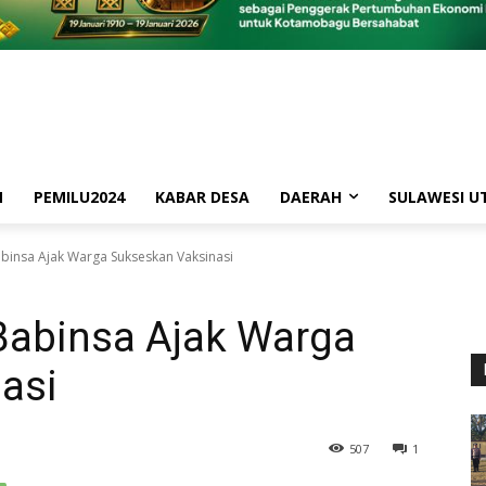
M
PEMILU2024
KABAR DESA
DAERAH
SULAWESI U
insa Ajak Warga Sukseskan Vaksinasi
abinsa Ajak Warga
asi
507
1