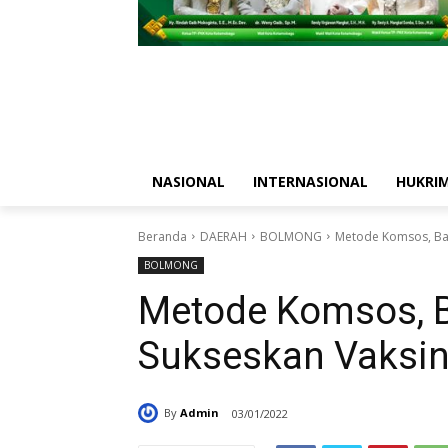
NASIONAL
INTERNASIONAL
HUKRI
Beranda
DAERAH
BOLMONG
Metode Komsos, Bab
BOLMONG
Metode Komsos, B
Sukseskan Vaksin
By
Admin
03/01/2022