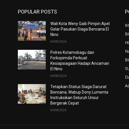
POPULAR POSTS
P
Wali Kota Weny Gaib Pimpin Apel
K
Gelar Pasukan Siaga Bencana El
B
Nino
04/08/2026
H
N
Polres Kotamobagu dan
Forkopimda Perkuat
B
Kesiapsiagaan Hadapi Ancaman
S
El Nino
04/08/2026
D
Ad
Tetapkan Status Siaga Darurat
Bencana, Wabup Dony Lumenta
Instruksikan Seluruh Unsur
Bergerak Cepat
04/08/2026