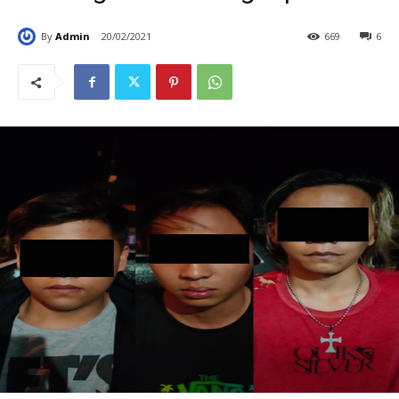
By
Admin
20/02/2021
669
6