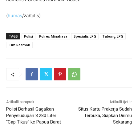
(
humas
/za/talls)
TAGS
Polisi
Polres Minahasa
Spesialis LPG
Tabung LPG
Tim Resmob
Artikulli paraprak
Artikulli tjetër
Polisi Berhasil Gagalkan
Situs Kartu Prakerja Sudah
Penyeludupan 8.280 Liter
Terbuka, Siapkan Dirimu
“Cap Tikus” ke Papua Barat
Sekarang