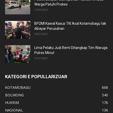
Warga Patuhi Prokes
17/09/2021
BP2MI Kawal Kasus TKI Asal Kotamobagu tak
dibayar Perusahan
30/01/2021
Lima Pelaku Judi Remi Ditangkap Tim Waruga
Polres Minut
31/01/2021
KATEGORI E POPULLARIZUAR
KOTAMOBAGU
668
BOLMONG
540
HUKRIM
176
NASIONAL
136