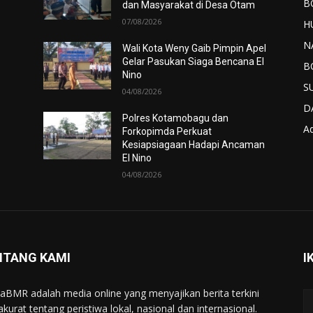
B
dan Masyarakat di Desa Otam
07/08/2026
H
N
Wali Kota Weny Gaib Pimpin Apel
Gelar Pasukan Siaga Bencana El
B
Nino
S
04/08/2026
D
Polres Kotamobagu dan
Ad
Forkopimda Perkuat
Kesiapsiagaan Hadapi Ancaman
El Nino
04/08/2026
NTANG KAMI
I
taBMR adalah media online yang menyajikan berita terkini
akurat tentang peristiwa lokal, nasional dan internasional.