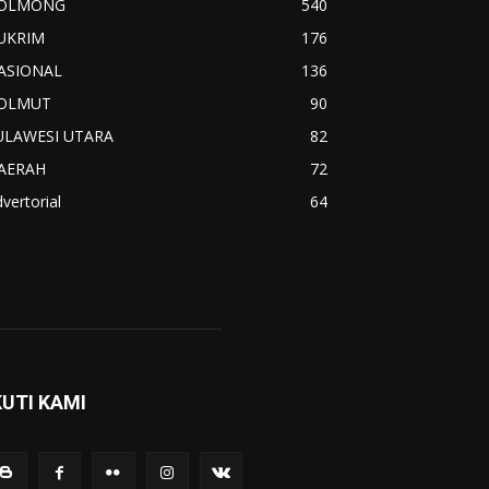
OLMONG
540
UKRIM
176
ASIONAL
136
OLMUT
90
ULAWESI UTARA
82
AERAH
72
vertorial
64
KUTI KAMI