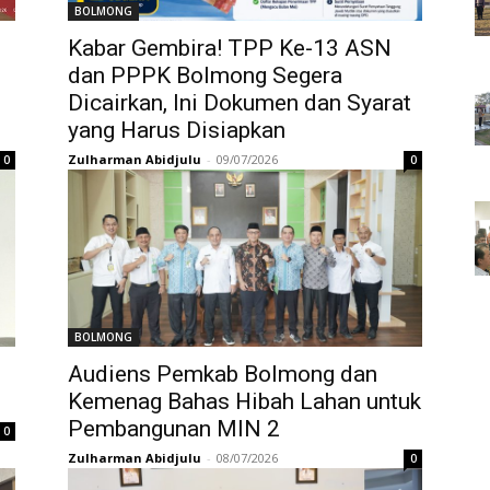
BOLMONG
Kabar Gembira! TPP Ke-13 ASN
dan PPPK Bolmong Segera
Dicairkan, Ini Dokumen dan Syarat
yang Harus Disiapkan
Zulharman Abidjulu
-
09/07/2026
0
0
BOLMONG
Audiens Pemkab Bolmong dan
Kemenag Bahas Hibah Lahan untuk
Pembangunan MIN 2
0
Zulharman Abidjulu
-
08/07/2026
0