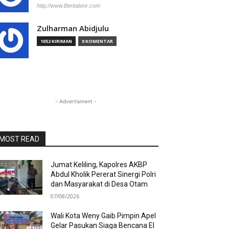
http://www.Beritabmr.com
Zulharman Abidjulu
1052 KIRIMAN
0 KOMENTAR
- Advertisment -
MOST READ
Jumat Keliling, Kapolres AKBP
Abdul Kholik Pererat Sinergi Polri
dan Masyarakat di Desa Otam
07/08/2026
Wali Kota Weny Gaib Pimpin Apel
Gelar Pasukan Siaga Bencana El