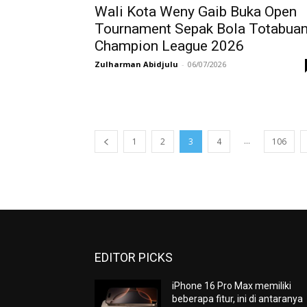
Wali Kota Weny Gaib Buka Open
Tournament Sepak Bola Totabua
Champion League 2026
Zulharman Abidjulu
-
06/07/2026
...
1
2
3
4
106
EDITOR PICKS
iPhone 16 Pro Max memiliki
beberapa fitur, ini di antaranya