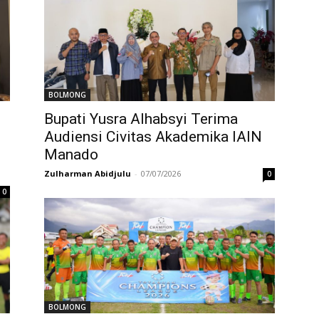
BOLMONG
Bupati Yusra Alhabsyi Terima
Audiensi Civitas Akademika IAIN
Manado
Zulharman Abidjulu
-
07/07/2026
0
0
BOLMONG