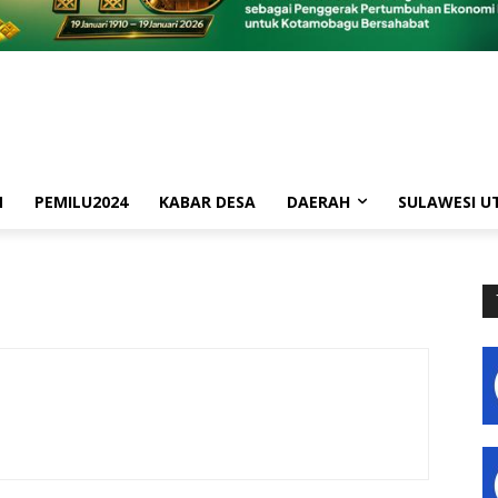
M
PEMILU2024
KABAR DESA
DAERAH
SULAWESI U