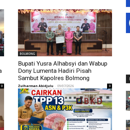
BOLMONG
Bupati Yusra Alhabsyi dan Wabup
a
Dony Lumenta Hadiri Pisah
Sambut Kapolres Bolmong
Zulharman Abidjulu
-
09/07/2026
0
0