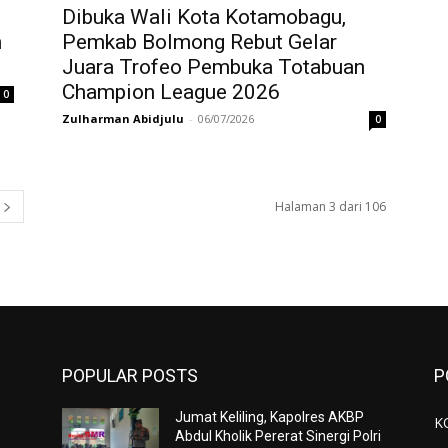
Dibuka Wali Kota Kotamobagu,
n
Pemkab Bolmong Rebut Gelar
Juara Trofeo Pembuka Totabuan
Champion League 2026
0
Zulharman Abidjulu
-
06/07/2026
0
Halaman 3 dari 106
POPULAR POSTS
P
Jumat Keliling, Kapolres AKBP
K
Abdul Kholik Pererat Sinergi Polri