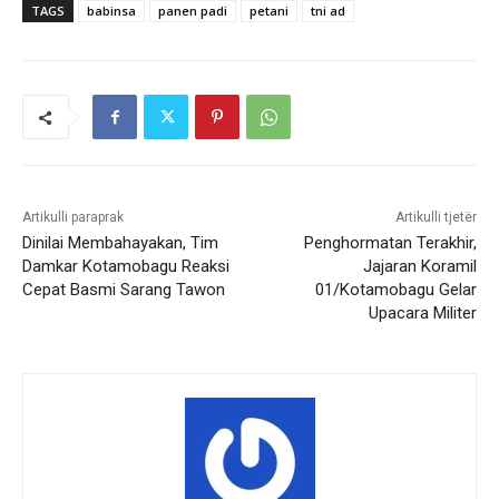
TAGS
babinsa
panen padi
petani
tni ad
Artikulli paraprak
Artikulli tjetër
Dinilai Membahayakan, Tim
Penghormatan Terakhir,
Damkar Kotamobagu Reaksi
Jajaran Koramil
Cepat Basmi Sarang Tawon
01/Kotamobagu Gelar
Upacara Militer