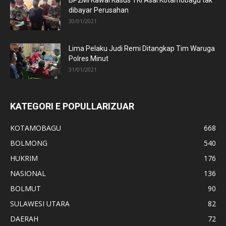
dibayar Perusahan
30/01/2021
Lima Pelaku Judi Remi Ditangkap Tim Waruga
Polres Minut
31/01/2021
KATEGORI E POPULLARIZUAR
KOTAMOBAGU
668
BOLMONG
540
HUKRIM
176
NASIONAL
136
BOLMUT
90
SULAWESI UTARA
82
DAERAH
72