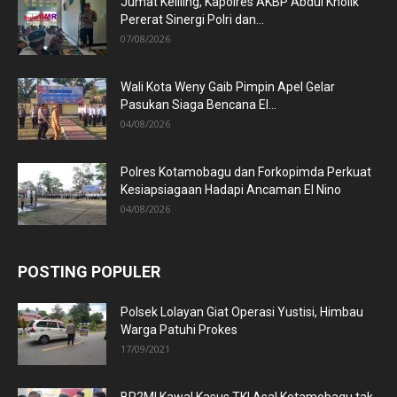
Jumat Keliling, Kapolres AKBP Abdul Kholik
Pererat Sinergi Polri dan...
07/08/2026
Wali Kota Weny Gaib Pimpin Apel Gelar
Pasukan Siaga Bencana El...
04/08/2026
Polres Kotamobagu dan Forkopimda Perkuat
Kesiapsiagaan Hadapi Ancaman El Nino
04/08/2026
POSTING POPULER
Polsek Lolayan Giat Operasi Yustisi, Himbau
Warga Patuhi Prokes
17/09/2021
BP2MI Kawal Kasus TKI Asal Kotamobagu tak