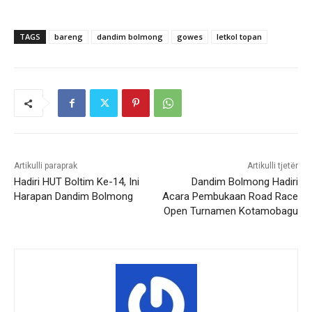
TAGS
bareng
dandim bolmong
gowes
letkol topan
Artikulli paraprak
Artikulli tjetër
Hadiri HUT Boltim Ke-14, Ini
Dandim Bolmong Hadiri
Harapan Dandim Bolmong
Acara Pembukaan Road Race
Open Turnamen Kotamobagu