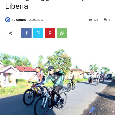
Liberia
By
Admin
22/07/2022
523
6