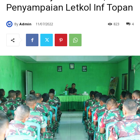
Penyampaian Letkol Inf Topan
By
Admin
11/07/2022
823
4