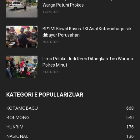
Warga Patuhi Prokes
17/09/2021
BP2MI Kawal Kasus TKI Asal Kotamobagu tak
dibayar Perusahan
30/01/2021
Lima Pelaku Judi Remi Ditangkap Tim Waruga
Polres Minut
31/01/2021
KATEGORI E POPULLARIZUAR
KOTAMOBAGU
668
BOLMONG
540
HUKRIM
176
NASIONAL
136