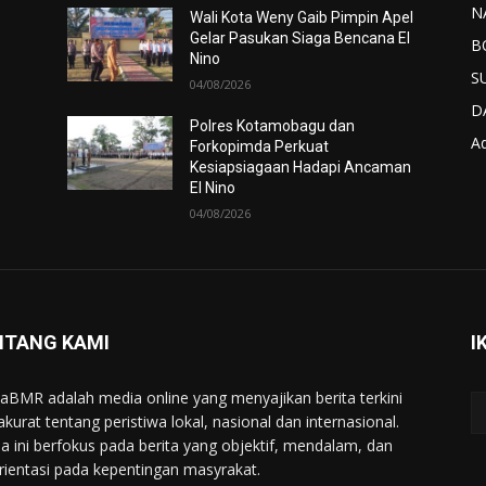
N
Wali Kota Weny Gaib Pimpin Apel
Gelar Pasukan Siaga Bencana El
B
Nino
S
04/08/2026
D
Polres Kotamobagu dan
Ad
Forkopimda Perkuat
Kesiapsiagaan Hadapi Ancaman
El Nino
04/08/2026
NTANG KAMI
I
taBMR adalah media online yang menyajikan berita terkini
akurat tentang peristiwa lokal, nasional dan internasional.
a ini berfokus pada berita yang objektif, mendalam, dan
rientasi pada kepentingan masyrakat.