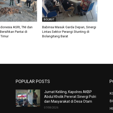
BOLMUT
donesia ASRI, TNI dan
Babinsa Masuk Garda Depan, Sinergi
Bersihkan Pantai di
Lintas Sektor Perangi Stunting di
 Timur
Bolangitang Barat
POPULAR POSTS
P
Jumat Keliling, Kapolres AKBP
K
Abdul Kholik Pererat Sinergi Polri
B
dan Masyarakat di Desa Otam
07/08/2026
H