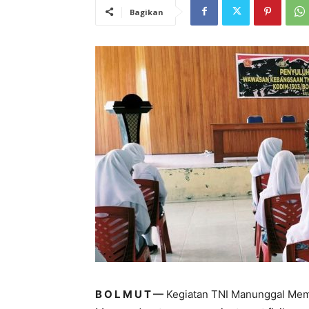
Bagikan
B O L M U T —
Kegiatan TNI Manunggal Me