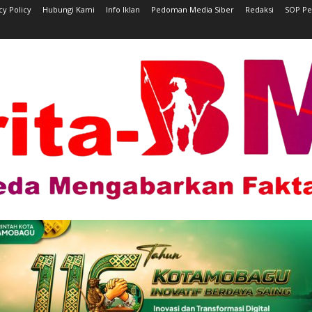
cy Policy
Hubungi Kami
Info Iklan
Pedoman Media Siber
Redaksi
SOP Pe