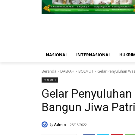
NASIONAL
INTERNASIONAL
HUKRI
Beranda
DAERAH
BOLMUT
Gelar Penyuluhan Was
BOLMUT
Gelar Penyuluha
Bangun Jiwa Patr
By
Admin
25/05/2022