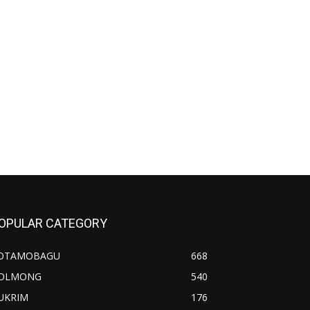
OPULAR CATEGORY
OTAMOBAGU
668
OLMONG
540
UKRIM
176