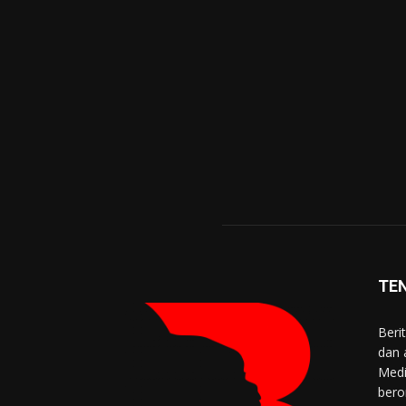
TE
Beri
dan 
Medi
bero