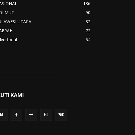
ASIONAL
136
OLMUT
90
ULAWESI UTARA
82
AERAH
72
vertorial
64
KUTI KAMI