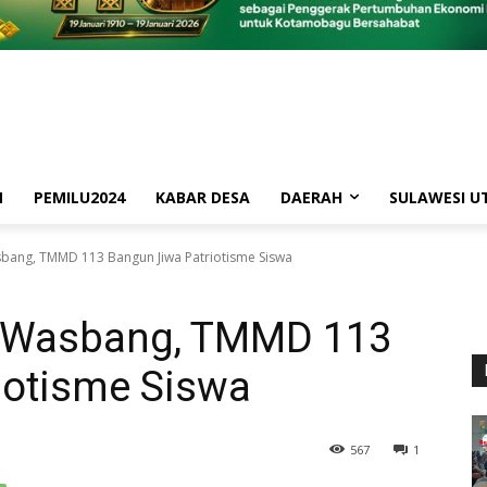
M
PEMILU2024
KABAR DESA
DAERAH
SULAWESI U
bang, TMMD 113 Bangun Jiwa Patriotisme Siswa
n Wasbang, TMMD 113
iotisme Siswa
567
1