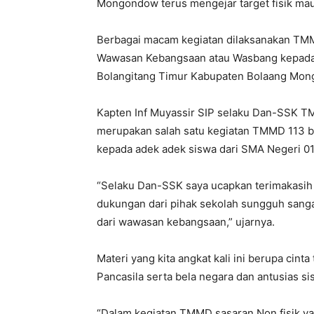
Mongondow terus mengejar target fisik mau
Berbagai macam kegiatan dilaksanakan TMMD
Wawasan Kebangsaan atau Wasbang kepada 
Bolangitang Timur Kabupaten Bolaang Mon
Kapten Inf Muyassir SIP selaku Dan-SSK TM
merupakan salah satu kegiatan TMMD 113 b
kepada adek adek siswa dari SMA Negeri 01
“Selaku Dan-SSK saya ucapkan terimakasi
dukungan dari pihak sekolah sungguh sangat
dari wawasan kebangsaan,” ujarnya.
Materi yang kita angkat kali ini berupa cint
Pancasila serta bela negara dan antusias si
“Dalam kegiatan TMMD sasaran Non fisik y