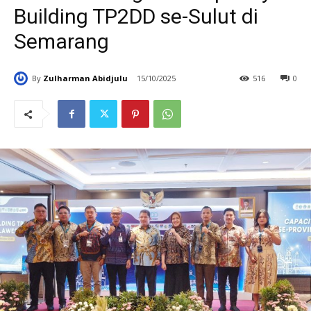
Building TP2DD se-Sulut di
Semarang
By
Zulharman Abidjulu
15/10/2025
516
0