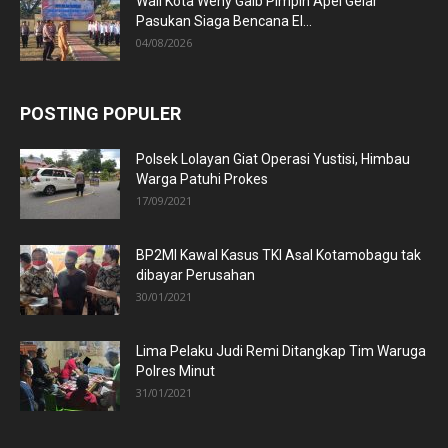
Wali Kota Weny Gaib Pimpin Apel Gelar
Pasukan Siaga Bencana El...
04/08/2026
POSTING POPULER
Polsek Lolayan Giat Operasi Yustisi, Himbau
Warga Patuhi Prokes
17/09/2021
BP2MI Kawal Kasus TKI Asal Kotamobagu tak
dibayar Perusahan
30/01/2021
Lima Pelaku Judi Remi Ditangkap Tim Waruga
Polres Minut
31/01/2021